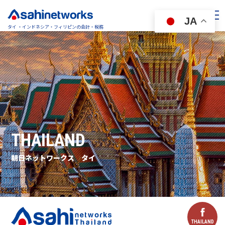
JA
タイ ・インドネシア・フィリピンの会計・税務
THAILAND
朝日ネットワークス タイ
THAILAND