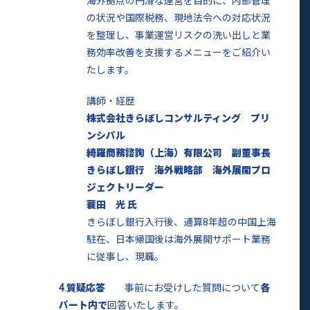
海外拠点の円滑な運営を目的に、内部管理
の状況や国際税務、現地法令への対応状況
を整理し、事業運営リスクの洗い出しと業
務効率改善を支援するメニューをご紹介い
たします。
講師・経歴
株式会社きらぼしコンサルティング プリ
ンシパル
綺羅商務諮詢（上海）有限公司 副董事長
きらぼし銀行 海外戦略部 海外展開プロ
ジェクトリーダー
蓑田 光 氏
きらぼし銀行入行後、通算8年超の中国上海
駐在、日本帰国後は海外展開サポート業務
に従事し、現職。
4.質疑応答
事前にお受けした質問について
各
パート内で
回答いたします。