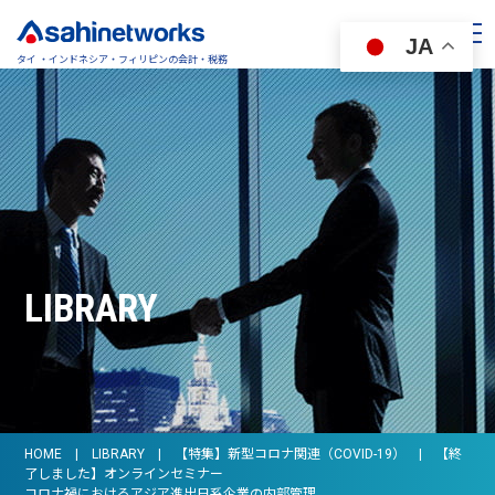
JA
タイ ・インドネシア・フィリピンの会計・税務
LIBRARY
HOME
LIBRARY
【特集】新型コロナ関連（COVID-19）
【終
了しました】オンラインセミナー
コロナ禍におけるアジア進出日系企業の内部管理