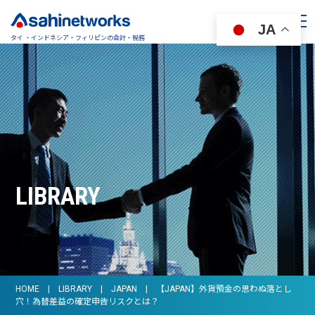
JA
タイ ・インドネシア・フィリピンの会計・税務
LIBRARY
HOME
LIBRARY
JAPAN
【JAPAN】外貨預金の思わぬ落とし
穴！為替差益の確定申告リスクとは？